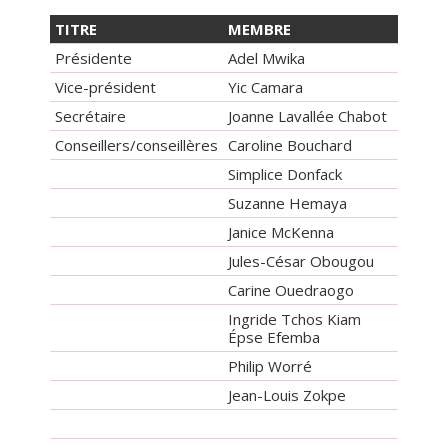
TITRE
MEMBRE
Présidente
Adel Mwika
Vice-président
Yic Camara
Secrétaire
Joanne Lavallée Chabot
Conseillers/conseillères
Caroline Bouchard
Simplice Donfack
Suzanne Hemaya
Janice McKenna
Jules-César Obougou
Carine Ouedraogo
Ingride Tchos Kiam
Épse Efemba
Philip Worré
Jean-Louis Zokpe