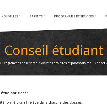
NOUVELLES
PARENTS
PROGRAMMES ET SERVICES
Conseil étudiant
/
Programmes et services
/
Activités scolaires et parascolaires
/
Conseil 
 étudiant c’est :
té formé d'un (1) élève dans chacune des classes.