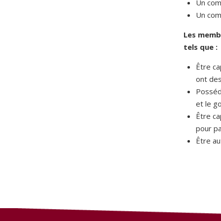
Un comi
Un comi
Les membr
tels que :
Être ca
ont des
Posséde
et le g
Être ca
pour pa
Être a